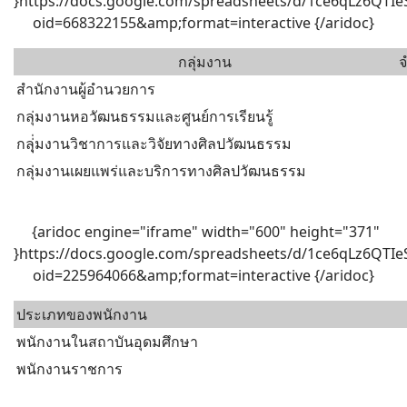
}https://docs.google.com/spreadsheets/d/1ce6qLz6QT
oid=668322155&amp;format=interactive {/aridoc}
กลุ่มงาน
จ
สำนักงานผู้อำนวยการ
กลุ่มงานหอวัฒนธรรมและศูนย์การเรียนรู้
กลุุ่่มงานวิชาการและวิจัยทางศิลปวัฒนธรรม
กลุ่มงานเผยแพร่และบริการทางศิลปวัฒนธรรม
{aridoc engine="iframe" width="600" height="371"
}https://docs.google.com/spreadsheets/d/1ce6qLz6QT
oid=225964066&amp;format=interactive {/aridoc}
ประเภทของพนักงาน
พนักงานในสถาบันอุดมศึกษา
พนักงานราชการ