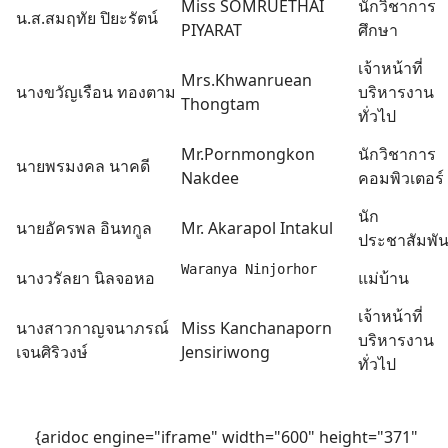
Miss SOMRUETHAI
นักวิชาการ
น.ส.สมฤทัย ปิยะรัตน์
PIYARAT
ศึกษา
เจ้าหน้าที่
Mrs.Khwanruean
นางขวัญเรือน ทองตาม
บริหารงาน
Thongtam
ทั่วไป
Mr.Pornmongkon
นักวิชาการ
นายพรมงคล นาคดี
Nakdee
คอมพิวเตอร์
นัก
นายอัครพล อินทกูล
Mr. Akarapol Intakul
ประชาสัมพัน
Waranya Ninjorhor
นางวรัลยา นิลจอหอ
แม่บ้าน
เจ้าหน้าที่
นางสาวกาญจนาภรณ์
Miss Kanchanaporn
บริหารงาน
เจนศิริวงษ์
Jensiriwong
ทั่วไป
{aridoc engine="iframe" width="600" height="371"