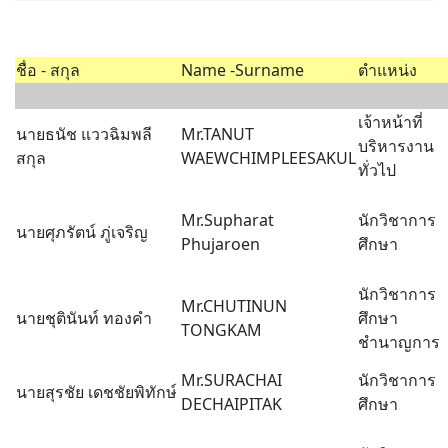
ชื่อ - สกุล
Name -Surname
ตำแหน่ง
เจ้าหน้าที่
นายธนัช แววฉิมพลี
Mr.TANUT
บริหารงาน
สกุล
WAEWCHIMPLEESAKUL
ทั่วไป
Mr.Supharat
นักวิชาการ
นายศุภรัตน์ ภู่เจริญ
Phujaroen
ศึกษา
นักวิชาการ
Mr.CHUTINUN
นายชุตินันท์ ทองคำ
ศึกษา
TONGKAM
ชำนาญการ
Mr.SURACHAI
นักวิชาการ
นายสุรชัย เดชชัยพิทักษ์
DECHAIPITAK
ศึกษา