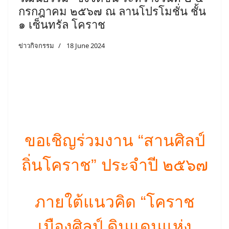
กรกฎาคม ๒๕๖๗ ณ ลานโปรโมชั่น ชั้น
๑ เซ็นทรัล โคราช
ข่าวกิจกรรม
18 June 2024
ขอเชิญร่วมงาน “สานศิลป์
ถิ่นโคราช” ประจำปี ๒๕๖๗
ภายใต้แนวคิด “โคราช
เมืองศิลป์ ดินแดนแห่ง