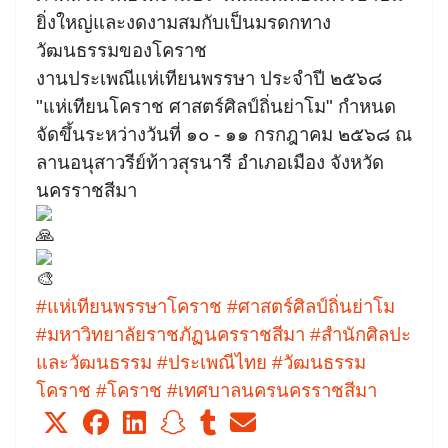
ยิ่งใหญ่และงดงามสมกับเป็นมรดกทาง
วัฒนธรรมของโคราช
งานประเพณีแห่เทียนพรรษา ประจำปี ๒๕๖๘
"แห่เทียนโคราช ศาสตร์ศิลป์ถิ่นย่าโม" กำหนด
จัดขึ้นระหว่างวันที่ ๑๐ - ๑๑ กรกฎาคม ๒๕๖๘ ณ
ลานอนุสาวรีย์ท้าวสุรนารี อำเภอเมือง จังหวัด
นครราชสีมา
#แห่เทียนพรรษาโคราช
#ศาสตร์ศิลป์ถิ่นย่าโม
#มหาวิทยาลัยราชภัฏนครราชสีมา
#สำนักศิลปะ
และวัฒนธรรม
#ประเพณีไทย
#วัฒนธรรม
โคราช
#โคราช
#เทศบาลนครนครราชสีมา