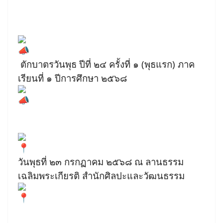
ตักบาตรวันพุธ ปีที่ ๒๔ ครั้งที่ ๑ (พุธแรก) ภาค
เรียนที่ ๑ ปีการศึกษา ๒๕๖๘
วันพุธที่ ๒๓ กรกฏาคม ๒๕๖๘ ณ ลานธรรม
เฉลิมพระเกียรติ สำนักศิลปะและวัฒนธรรม